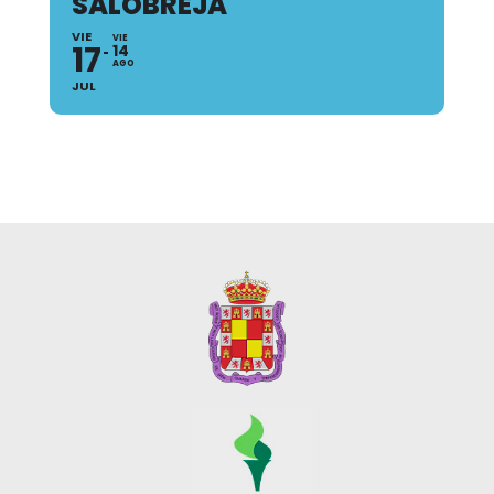
SALOBREJA
VIE
VIE
17
14
AGO
JUL