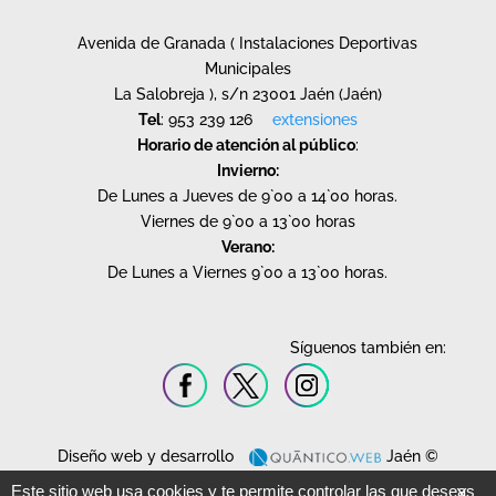
Avenida de Granada ( Instalaciones Deportivas
Municipales
La Salobreja ), s/n 23001 Jaén (Jaén)
Tel
: 953 239 126
extensiones
Horario de atención al público
:
Invierno:
De Lunes a Jueves de 9`00 a 14`00 horas.
Viernes de 9`00 a 13`00 horas
Verano:
De Lunes a Viernes 9`00 a 13`00 horas.
Síguenos también en:
Diseño web y desarrollo
Jaén ©
2020.
Este sitio web usa cookies y te permite controlar las que deseas
X