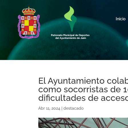
Inicio
El Ayuntamiento cola
como socorristas de 1
dificultades de acces
Abr 11, 2024
|
destacado