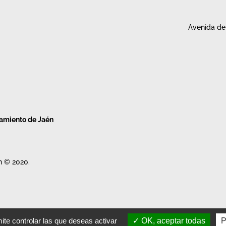
Avenida de 
tamiento de Jaén
n © 2020.
ite controlar las que deseas activar
OK, aceptar todas
P