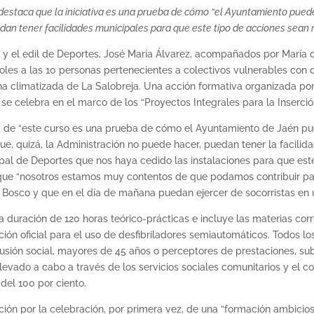
, destaca que la iniciativa es una prueba de cómo “el Ayuntamiento pue
n tener facilidades municipales para que este tipo de acciones sean 
, y el edil de Deportes, José María Álvarez, acompañados por María
oles a las 10 personas pertenecientes a colectivos vulnerables con 
na climatizada de La Salobreja. Una acción formativa organizada por
e celebra en el marco de los “Proyectos Integrales para la Inserció
 de “este curso es una prueba de cómo el Ayuntamiento de Jaén pu
, quizá, la Administración no puede hacer, puedan tener la facilid
pal de Deportes que nos haya cedido las instalaciones para que este
 que “nosotros estamos muy contentos de que podamos contribuir pa
n Bosco y que en el día de mañana puedan ejercer de socorristas en u
na duración de 120 horas teórico-prácticas e incluye las materias co
tación oficial para el uso de desfibriladores semiautomáticos. Todos 
lusión social, mayores de 45 años o perceptores de prestaciones, su
ha llevado a cabo a través de los servicios sociales comunitarios y 
del 100 por ciento.
ión por la celebración, por primera vez, de una “formación ambici