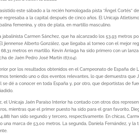
a asistido este sábado a la recién homologada pista “Ángel Cortés”
regresaba a la capital después de cinco años. El Unicaja Atletismo, 
alina femenina, y otra de plata, en martillo masculino.
a jabalinista Carmen Sánchez, que ha alcanzado los 53,93 metros por
 jiennense Alberto González, que llegaba al torneo con el mejor regi
31 metros en martillo. Kevin Arriaga ha sido primero con un lanza
icha de Jaén Pedro José Martín (67,04).
Interior por los resultados obtenidos en el Campeonato de España de
mos teniendo uno o dos eventos relevantes, lo que demuestra que J
al se dé a conocer en toda España y, por otro, que deportistas de f
ñadido.
l Unicaja Jaén Paraíso Interior ha contado con otros dos represent
os, mientras que el primer puesto ha sido para el gran favorito, Di
4,88) han sido segundo y tercero, respectivamente. En chicas, Carm
do una marca de 53,00 metros. La segunda, Daniela Fernández, y la 
nte.