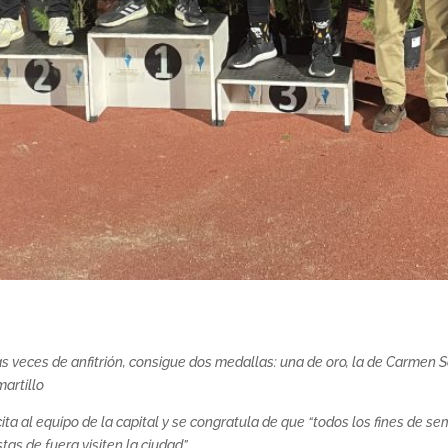
las veces de anfitrión, consigue dos medallas: una de oro, la de Carmen S
martillo
icita al equipo de la capital y se congratula de que “todos los fines d
tas de fuera visiten la ciudad”