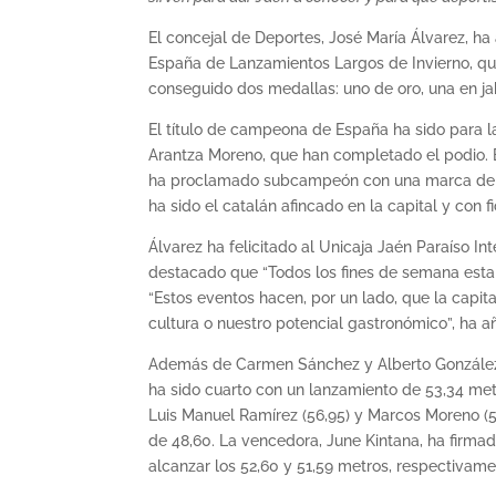
El concejal de Deportes, José María Álvarez, h
España de Lanzamientos Largos de Invierno, que 
conseguido dos medallas: uno de oro, una en jab
El título de campeona de España ha sido para l
Arantza Moreno, que han completado el podio. El
ha proclamado subcampeón con una marca de 68,
ha sido el catalán afincado en la capital y con f
Álvarez ha felicitado al Unicaja Jaén Paraíso 
destacado que “Todos los fines de semana esta
“Estos eventos hacen, por un lado, que la capit
cultura o nuestro potencial gastronómico”, ha a
Además de Carmen Sánchez y Alberto González, e
ha sido cuarto con un lanzamiento de 53,34 metr
Luis Manuel Ramírez (56,95) y Marcos Moreno (5
de 48,60. La vencedora, June Kintana, ha firma
alcanzar los 52,60 y 51,59 metros, respectivame