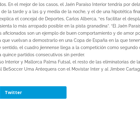
dos. En el mejor de los casos, el Jaén Paraíso Interior tendría por d
de la tarde y a las 9 y media de la noche, y el de una hipotética fina
explica el concejal de Deportes, Carlos Alberca, “es facilitar el de
ienta lo más arropado posible en la pista granadina”. “El Jaén Para
s aficionados son un ejemplo de buen comportamiento y de amor por 
ra que vuelvan a demostrarlo en una Copa de España en la que ten
sentido, el cuadro jiennense llega a la competición como segundo cl
 quince partidos consecutivos sin perder.
o Interior y Mallorca Palma Futsal, el resto de las eliminatorias de
al BeSoccer Uma Antequera con el Movistar Inter y al Jimbee Cartag
Twitter