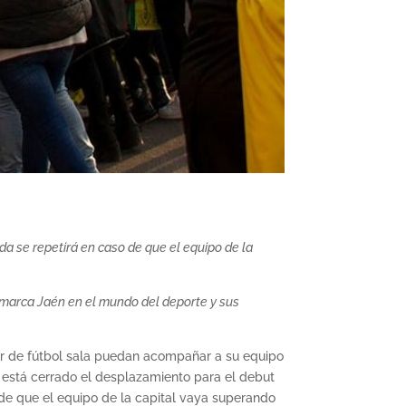
a se repetirá en caso de que el equipo de la
a marca Jaén en el mundo del deporte y sus
rior de fútbol sala puedan acompañar a su equipo
 está cerrado el desplazamiento para el debut
o de que el equipo de la capital vaya superando