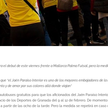
el debut de este viernes frente a Mallorca Palma Futsal, pero la medid
a que “el Jaén Paraíso Interior es uno de los mayores embajadores de l
o y de amor por sus colores allá donde viajan”
 autobuses gratuitos para que los aficionados del Jaén Paraíso Inte
acio de los Deportes de Granada del 9 al 12 de febrero. De momento
, a partir de las ocho de la tarde. Pero la medida se repetirá en cas