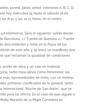
te, juvenil, júnior, sénior, veteranos A, B, C, D,
desde hoy miércoles 15 hasta el sábado 18 de
as 8:30 y las 10:15 horas, en el centro
,6 kilómetros. Será el siguiente: salida desde
 de Barcelona, c/ Fuente de Buenora, c/ Fuente
ido descendente) y meta en la Plaza de los
ición de este año, y se leerá un manifiesto que
ivos que reclaman la igualdad de condiciones
, aceite de oliva y un vale en material
egoría, tanto masculinos como femeninos; los
con más representantes en meta, con un mínimo
diez primeros clasificados de la general, tanto
a Internacional “Noche de San Antón”, que se
nte para tal efecto. En el caso de que alguno o
I Media Maratón de la Mujer Corredora en