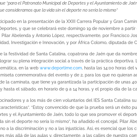
que “para el Patronato Municipal de Deportes y el Ayuntamiento de Jaén
 que consideramos que la vida sin el deporte no sería lo mismo”
icipado en la presentación de la XXIII Carrera Popular y Gran Camina
 Deportes, y que se celebrará este domingo 19 de noviembre a parti
o, Pilar Abelenda y Antonio López, respectivamente, por Francisco Jos
dad, Investigación e Innovación, y por África Colomo, diputada de C
e la festividad de Santa Catalina, copatrona de Jaén que da nombre
 lograr su plena integración social a través de la práctica deportiva. 
elemática, en la web
www.deportime.com
, hasta las 14:00 horas del
miseta conmemorativa del evento y de 2, para los que no quieran adq
 de la caminata, que tiene ya garantizada la participación de unas 40
 hasta el sábado, en horario de 9 a 14 horas, y el propio día de la car
cinadores y a los más de cien voluntarios del IES Santa Catalina s
 características”. “Estoy convencido de que la prueba será un éxito
tes y el Ayuntamiento de Jaén, todo lo que sea promover el deporte y 
 sin el deporte no sería lo mismo”, ha añadido el concejal. Pilar Ab
o a la discriminación y no a las injusticias. Así, es esencial que los
s más allá de las aulas y, directamente, a las calles de nuestra co