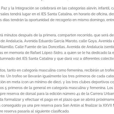
z y la Integración se celebrará en las categorías alevín, infantil, cade
rsales tendrá lugar en el IES Santa Catalina, en horario de oficina, 
 días tendrán la oportunidad de recogerlo en mismo domingo, entre l
rá minutos después de la primera, comparten recorrido, que será de 4
a de Andalucía, Avenida Eduardo García Maroto, calle Goya, Avenida
Alamillo, Calle Fuente de las Doncellas, Avenida de Andalucía (sent
s en memoria de Rafael López-Sidro, a quien se le ha dedicado la ed
 alumnado del IES Santa Catalina y que dará voz a diferentes colect
tos, tanto en categoría masculina como femenina, recibirán un trofeo
nte. Un trofeo se llevarán igualmente los tres primeros de cada cat
ión en meta (con un mínimo de diez), y los tres clubes deportivos 
los 5 primeros de la general en categoría masculina y femenina. Los 
re reserva de dorsal para la edición número 41 de la Carrera Urban
a formalizar y efectuar el pago en el plazo que se abrirá próximame
a conseguido ya una pre reserva para San Antón al finalizar la XXVI
reserva pasaría al siguiente clasificado.