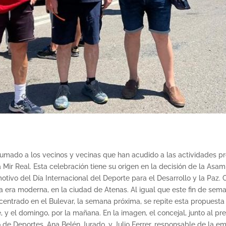
 sumado a los vecinos y vecinas que han acudido a las actividades 
 Mir Real. Esta celebración tiene su origen en la decisión de la As
otivo del Día Internacional del Deporte para el Desarrollo y la Paz
a era moderna, en la ciudad de Atenas. Al igual que este fin de sem
entrado en el Bulevar, la semana próxima, se repite esta propuesta d
, y el domingo, por la mañana. En la imagen, el concejal, junto al p
o de Deportes, Ana Belén Jurado, y Julio Ferrer, responsable de la 