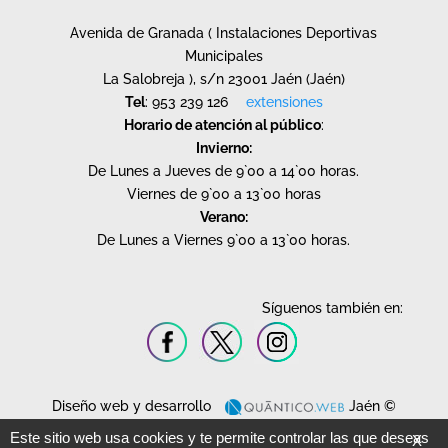
Avenida de Granada ( Instalaciones Deportivas
Municipales
La Salobreja ), s/n 23001 Jaén (Jaén)
Tel
: 953 239 126
extensiones
Horario de atención al público
:
Invierno:
De Lunes a Jueves de 9`00 a 14`00 horas.
Viernes de 9`00 a 13`00 horas
Verano:
De Lunes a Viernes 9`00 a 13`00 horas.
Síguenos también en:
Diseño web y desarrollo
Jaén ©
2020.
Este sitio web usa cookies y te permite controlar las que deseas
X