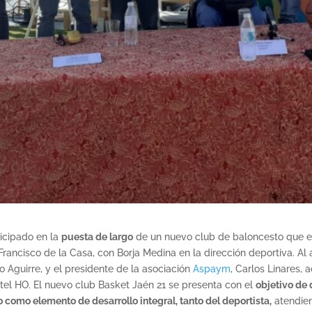
ticipado en la
puesta de largo
de un nuevo club de baloncesto que ech
Francisco de la Casa, con Borja Medina en la dirección deportiva. Al
eo Aguirre, y el presidente de la asociación
Aspaym
, Carlos Linares,
otel HO. El nuevo club Basket Jaén 21 se presenta con el
objetivo de 
 como elemento de desarrollo integral, tanto del deportista,
atendien