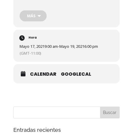
martes 18 y miércoles 19 de mayo, se celebrarán en
Jaén y las tres últimas, la del jueves 20, viernes 21 y
sábado 22 de mayo en Córdoba.
MÁS
Hora
Mayo 17, 2021
9:00 am
-
Mayo 19, 2021
6:00 pm
(GMT-11:00)
CALENDAR
GOOGLECAL
Entradas recientes