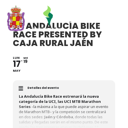
11ª ANDALUCÍA BIKE
RACE PRESENTED BY
CAJA RURAL JAÉN
LUN
MIE
17
19
MAY
Detalles del evento
La Andalucía Bike Race estrenará la nueva
categoría de la UCI, las UCI MTB Marathon
Series
–la máxima a la que puede aspirar un evento
de Marathon MTB– y la competición se centralizará
en dos sedes:
Jaén y Córdoba
, donde todas las
salidas y llegadas serán en el mismo punto. De este
modo, las tres primeras etapas; la del lunes 17,