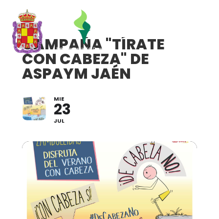
CAMPAÑA "TÍRATE
CON CABEZA" DE
ASPAYM JAÉN
MIE
23
JUL