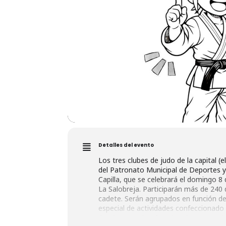
Detalles del evento
Los tres clubes de judo de la capital (
del Patronato Municipal de Deportes y 
Capilla, que se celebrará el domingo 8 
La Salobreja. Participarán más de 240 d
cadete. Serán agrupados en función de l
especial de actividades confeccionado 
Capilla, estará enfocado a la mejora de