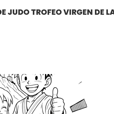
E JUDO TROFEO VIRGEN DE L
Patronato
Instalaciones
Cursos y Escuelas Deportiva