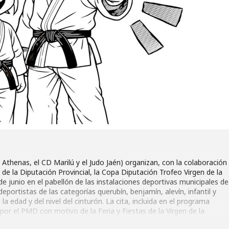
el Athenas, el CD Marilú y el Judo Jaén) organizan, con la colaboración
de la Diputación Provincial, la Copa Diputación Trofeo Virgen de la
de junio en el pabellón de las instalaciones deportivas municipales de
eportistas de las categorías querubín, benjamín, alevín, infantil y
a edad y del nivel del cinturón. La cita, incluida en el programa
por el PMD con motivo de la Feria y Fiestas de la Virgen de la
 la técnica y no a la competición.